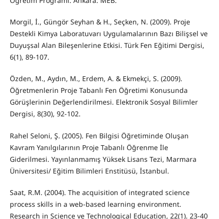
Öğretim Programı. Ankara: MEB.
Morgil, İ., Güngör Seyhan & H., Seçken, N. (2009). Proje
Destekli Kimya Laboratuvarı Uygulamalarının Bazı Bilişsel ve
Duyuşsal Alan Bileşenlerine Etkisi. Türk Fen Eğitimi Dergisi,
6(1), 89-107.
Özden, M., Aydın, M., Erdem, A. & Ekmekçi, S. (2009).
Öğretmenlerin Proje Tabanlı Fen Öğretimi Konusunda
Görüşlerinin Değerlendirilmesi. Elektronik Sosyal Bilimler
Dergisi, 8(30), 92-102.
Rahel Seloni, Ş. (2005). Fen Bilgisi Öğretiminde Oluşan
Kavram Yanılgılarının Proje Tabanlı Öğrenme İle
Giderilmesi. Yayınlanmamış Yüksek Lisans Tezi, Marmara
Üniversitesi/ Eğitim Bilimleri Enstitüsü, İstanbul.
Saat, R.M. (2004). The acquisition of integrated science
process skills in a web-based learning environment.
Research in Science ve Technological Education, 22(1). 23-40