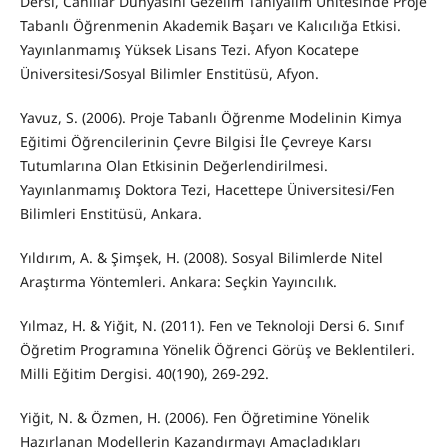
Dersi, Canlılar Dünyasını Gezelim Tanıyalım Ünitesinde Proje
Tabanlı Öğrenmenin Akademik Başarı ve Kalıcılığa Etkisi.
Yayınlanmamış Yüksek Lisans Tezi. Afyon Kocatepe
Üniversitesi/Sosyal Bilimler Enstitüsü, Afyon.
Yavuz, S. (2006). Proje Tabanlı Öğrenme Modelinin Kimya
Eğitimi Öğrencilerinin Çevre Bilgisi İle Çevreye Karsı
Tutumlarına Olan Etkisinin Değerlendirilmesi.
Yayınlanmamış Doktora Tezi, Hacettepe Üniversitesi/Fen
Bilimleri Enstitüsü, Ankara.
Yıldırım, A. & Şimşek, H. (2008). Sosyal Bilimlerde Nitel
Araştırma Yöntemleri. Ankara: Seçkin Yayıncılık.
Yılmaz, H. & Yiğit, N. (2011). Fen ve Teknoloji Dersi 6. Sınıf
Öğretim Programına Yönelik Öğrenci Görüş ve Beklentileri.
Milli Eğitim Dergisi. 40(190), 269-292.
Yiğit, N. & Özmen, H. (2006). Fen Öğretimine Yönelik
Hazırlanan Modellerin Kazandırmayı Amaçladıkları