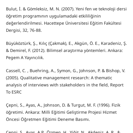
Bulut, İ. & Gömleksiz, M. N. (2007). Yeni fen ve teknoloji dersi
öğretim programının uygulamadaki etkililiğinin
değerlendirilmesi. Hacettepe Üniversitesi Eğitim Fakültesi
Dergisi, 32, 76-88.
Büyüköztürk, Ş., Kılıç (Çakmak), E., Akgün, Ö. E., Karadeniz, Ş.
& Demirel, F. (2012). Bilimsel araştırma yöntemleri. Ankara:
Pegem A Yayıncılık.
Cassell, C. , Buehring, A., Symon, G., Johnson, P. & Bishop, V.
(2005). Qualitative management research: A thematic
analysis of interviews with stakeholders in the field, Report
To ESRC
Çepni, S., Ayas, A., Johnson, D. & Turgut, M. F. (1996). Fizik
öğretimi. Ankara: Milli Eğitimi Geliştirme Projesi Hizmet
Öncesi Öğretmen Eğitimi Deneme Basımı.
Çepni, S., Ayas, A.P., Özmen, H., Yiğit, N., Akdeniz, A. R., &