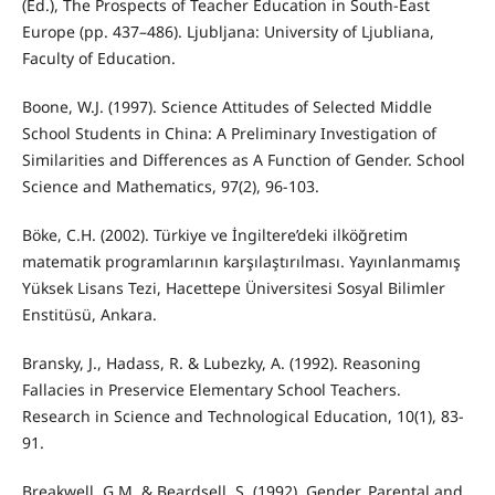
(Ed.), The Prospects of Teacher Education in South-East
Europe (pp. 437–486). Ljubljana: University of Ljubliana,
Faculty of Education.
Boone, W.J. (1997). Science Attitudes of Selected Middle
School Students in China: A Preliminary Investigation of
Similarities and Differences as A Function of Gender. School
Science and Mathematics, 97(2), 96-103.
Böke, C.H. (2002). Türkiye ve İngiltere’deki ilköğretim
matematik programlarının karşılaştırılması. Yayınlanmamış
Yüksek Lisans Tezi, Hacettepe Üniversitesi Sosyal Bilimler
Enstitüsü, Ankara.
Bransky, J., Hadass, R. & Lubezky, A. (1992). Reasoning
Fallacies in Preservice Elementary School Teachers.
Research in Science and Technological Education, 10(1), 83-
91.
Breakwell, G.M. & Beardsell, S. (1992). Gender, Parental and