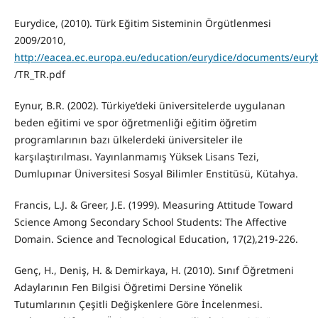
Eurydice, (2010). Türk Eğitim Sisteminin Örgütlenmesi
2009/2010,
http://eacea.ec.europa.eu/education/eurydice/documents/euryb
/TR_TR.pdf
Eynur, B.R. (2002). Türkiye’deki üniversitelerde uygulanan
beden eğitimi ve spor öğretmenliği eğitim öğretim
programlarının bazı ülkelerdeki üniversiteler ile
karşılaştırılması. Yayınlanmamış Yüksek Lisans Tezi,
Dumlupınar Üniversitesi Sosyal Bilimler Enstitüsü, Kütahya.
Francis, L.J. & Greer, J.E. (1999). Measuring Attitude Toward
Science Among Secondary School Students: The Affective
Domain. Science and Tecnological Education, 17(2),219-226.
Genç, H., Deniş, H. & Demirkaya, H. (2010). Sınıf Öğretmeni
Adaylarının Fen Bilgisi Öğretimi Dersine Yönelik
Tutumlarının Çeşitli Değişkenlere Göre İncelenmesi.