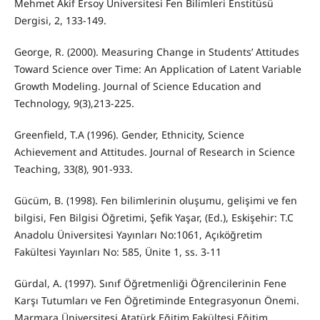
Mehmet Akif Ersoy Üniversitesi Fen Bilimleri Enstitüsü
Dergisi, 2, 133-149.
George, R. (2000). Measuring Change in Students’ Attitudes
Toward Science over Time: An Application of Latent Variable
Growth Modeling. Journal of Science Education and
Technology, 9(3),213-225.
Greenfield, T.A (1996). Gender, Ethnicity, Science
Achievement and Attitudes. Journal of Research in Science
Teaching, 33(8), 901-933.
Gücüm, B. (1998). Fen bilimlerinin oluşumu, gelişimi ve fen
bilgisi, Fen Bilgisi Öğretimi, Şefik Yaşar, (Ed.), Eskişehir: T.C
Anadolu Üniversitesi Yayınları No:1061, Açıköğretim
Fakültesi Yayınları No: 585, Ünite 1, ss. 3-11
Gürdal, A. (1997). Sınıf Öğretmenliği Öğrencilerinin Fene
Karşı Tutumları ve Fen Öğretiminde Entegrasyonun Önemi.
Marmara Üniversitesi Atatürk Eğitim Fakültesi Eğitim