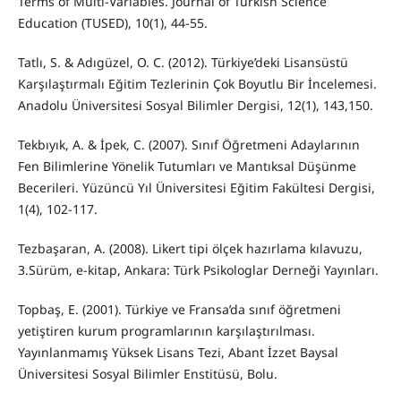
Terms of Multi-Variables. Journal of Turkish Science
Education (TUSED), 10(1), 44-55.
Tatlı, S. & Adıgüzel, O. C. (2012). Türkiye’deki Lisansüstü
Karşılaştırmalı Eğitim Tezlerinin Çok Boyutlu Bir İncelemesi.
Anadolu Üniversitesi Sosyal Bilimler Dergisi, 12(1), 143,150.
Tekbıyık, A. & İpek, C. (2007). Sınıf Öğretmeni Adaylarının
Fen Bilimlerine Yönelik Tutumları ve Mantıksal Düşünme
Becerileri. Yüzüncü Yıl Üniversitesi Eğitim Fakültesi Dergisi,
1(4), 102-117.
Tezbaşaran, A. (2008). Likert tipi ölçek hazırlama kılavuzu,
3.Sürüm, e-kitap, Ankara: Türk Psikologlar Derneği Yayınları.
Topbaş, E. (2001). Türkiye ve Fransa’da sınıf öğretmeni
yetiştiren kurum programlarının karşılaştırılması.
Yayınlanmamış Yüksek Lisans Tezi, Abant İzzet Baysal
Üniversitesi Sosyal Bilimler Enstitüsü, Bolu.