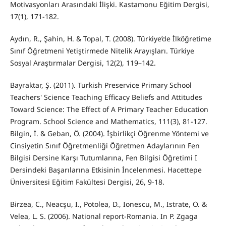
Motivasyonları Arasındaki İlişki. Kastamonu Eğitim Dergisi,
17(1), 171-182.
Aydın, R., Şahin, H. & Topal, T. (2008). Türkiye’de İlköğretime
Sınıf Öğretmeni Yetiştirmede Nitelik Arayışları. Türkiye
Sosyal Araştırmalar Dergisi, 12(2), 119–142.
Bayraktar, Ş. (2011). Turkish Preservice Primary School
Teachers' Science Teaching Efficacy Beliefs and Attitudes
Toward Science: The Effect of A Primary Teacher Education
Program. School Science and Mathematics, 111(3), 81-127.
Bilgin, İ. & Geban, Ö. (2004). İşbirlikçi Öğrenme Yöntemi ve
Cinsiyetin Sınıf Öğretmenliği Öğretmen Adaylarının Fen
Bilgisi Dersine Karşı Tutumlarına, Fen Bilgisi Öğretimi I
Dersindeki Başarılarına Etkisinin İncelenmesi. Hacettepe
Üniversitesi Eğitim Fakültesi Dergisi, 26, 9-18.
Birzea, C., Neacşu, I., Potolea, D., Ionescu, M., Istrate, O. &
Velea, L. S. (2006). National report-Romania. In P. Zgaga