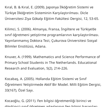
Kıral, B. & Kıral, E. (2009). Japonya İlköğretim Sistemi ve
Türkiye İlköğretim Sisteminin Karşılaştırılması. Dicle
Üniversitesi Ziya Gökalp Eğitim Fakültesi Dergisi, 12, 53-65.
Kilimci, S. (2006). Almanya, Fransa, İngiltere ve Türkiye’de
sınıf öğretmeni yetiştirme programlarının karşılaştırılması.
Yayınlanmamış Doktora Tezi, Çukurova Üniversitesi Sosyal
Bilimler Enstitüsü, Adana.
Knuver, A. (1999). Mathematics and Science Performance of
Primary School Students in The Netherlands. Educational
Research and Evaluation, 5(2), 214–226.
Kocabaş, A. (2005). Hollanda Eğitim Sistemi ve Sınıf
Öğretmeni Yetiştirmede Aktif Bir Model. Milli Eğitim Dergisi,
33(167), Özel Sayı.
Kocaoğlu, G. (2011). Fen bilgisi öğretmenliği birinci ve
dördüncü sınıf öğretmen adaylarının fen bilgisi başarıları,