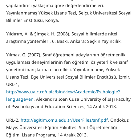
yapılandırıcı yaklaşıma göre değerlendirmeleri.
Yayınlanmamış Yüksek Lisans Tezi, Selçuk Üniversitesi Sosyal
Bilimler Enstitüsü, Konya.
Yıldırım, A. & Şimşek, H. (2008). Sosyal bilimlerde nitel
araştırma yöntemleri, 6. Baskı, Ankara: Seçkin Yayıncılık.
Yılmaz, G. (2007). Sınıf öğretmeni adaylarının öğretmenlik
uygulaması deneyimlerinin fen öğretimi öz yeterlik ve sınıf
yönetimi inançlarına olan etkisi. Yayınlanmamış Yüksek
Lisans Tezi, Ege Üniversitesi Sosyal Bilimler Enstitüsü, İzmir.
URL-1,
http://www.uaic.ro/uaic/bin/view/Academic/Psihologie?
language=en
, Alexandru Ioan Cuza University of Iaşı Faculty
of Psychology and Education Sciences, 14 Aralık 2013.
URL-2,
http://egitim.omu.edu.tr/UserFiles/snf.pdf
, Ondokuz
Mayıs Üniversitesi Eğitim Fakültesi Sınıf Öğretmenliği
Eğitimi Lisans Programı, 14 Aralık 2013.