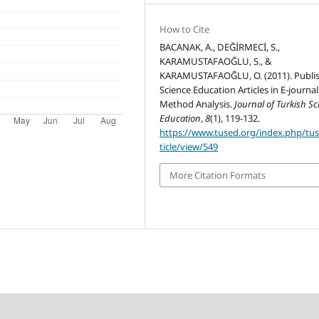
How to Cite
BACANAK, A., DEĞİRMECİ, S.,
KARAMUSTAFAOĞLU, S., &
KARAMUSTAFAOĞLU, O. (2011). Publi
Science Education Articles in E-journal
Method Analysis.
Journal of Turkish S
Education
,
8
(1), 119-132.
https://www.tused.org/index.php/tu
ticle/view/549
More Citation Formats