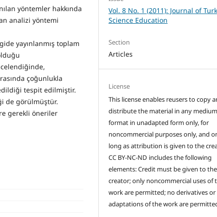
anılan yöntemler hakkında
Vol. 8 No. 1 (2011): Journal of Tur
Science Education
an analizi yöntemi
Section
rgide yayınlanmış toplam
Articles
olduğu
ncelendiğinde,
arasında çoğunlukla
License
ildiği tespit edilmiştir.
This license enables reusers to copy 
ği de görülmüştür.
distribute the material in any medium
e gerekli öneriler
format in unadapted form only, for
noncommercial purposes only, and on
long as attribution is given to the crea
CC BY-NC-ND includes the following
elements: Credit must be given to th
creator; only noncommercial uses of 
work are permitted; no derivatives or
adaptations of the work are permitte