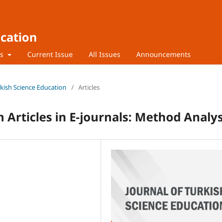
ucation
rs
Current Issue
All Issues
Announcements
urkish Science Education
/
Articles
 Articles in E-journals: Method Analys