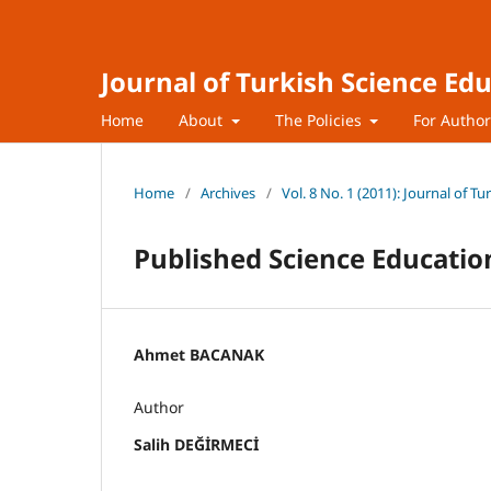
Journal of Turkish Science Ed
Home
About
The Policies
For Autho
Home
/
Archives
/
Vol. 8 No. 1 (2011): Journal of T
Published Science Education
Ahmet BACANAK
Author
Salih DEĞİRMECİ