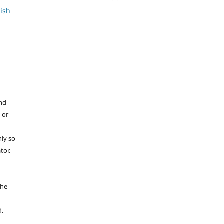
kish
and
 or
ly so
tor.
e
the
d.