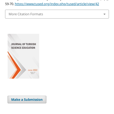
59-70.
https://www.tused.org/index.php/tused/article/view/42
More Citation Formats
Make a Submission