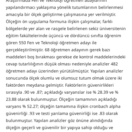
Araştırmada Fen ve Teknoloji öğretmen adaylarının
yapılandırmacı yaklaşıma yönelik tutumlarının belirlenmesi
amacıyla bir ölçek geliştirme çalışmasına yer verilmiştir.
Ölçeğin ön uygulama formuna ilişkin çalışmalar, farklı
bölgelerde yer alan ve rasgele belirlenen sekiz üniversitenin
eğitim fakültelerinde üçüncü ve dördüncü sınıfta öğrenim
gören 550 Fen ve Teknoloji öğretmen adayı ile
gerçekleştirilmiştir. 68 öğretmen adayının gerek bazı
maddeleri boş bırakması gerekse de kontrol maddelerindeki
cevap tutarlılığının düşük olması nedeniyle analizler 482
öğretmen adayı üzerinden yürütülmüştür. Yapılan analizler
sonucunda ölçek olumlu ve olumsuz tutum olmak üzere iki
faktörden meydana gelmiştir. Faktörlerin güvenirlikleri
sırasıyla .90 ve .87; açıkladığı varyanslar ise % 28.39 ve %
23.88 olarak bulunmuştur. Ölçeğin tamamının açıkladığı
varyans % 52.27; ölçeğin tamamına ilişkin cronbach alpha
güvenirliği .93 ve testi yarılama güvenirliği ise .83 olarak
bulunmuştur. Yapılan analizler göz önüne alındığında
ölçeğin geçerli ve güvenilir bir yapıya sahip olduğu ve