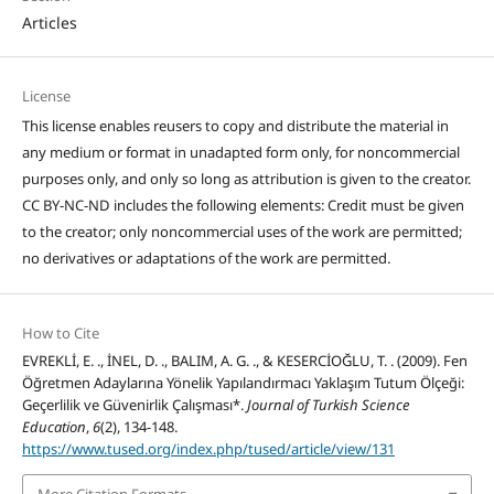
Articles
License
This license enables reusers to copy and distribute the material in
any medium or format in unadapted form only, for noncommercial
purposes only, and only so long as attribution is given to the creator.
CC BY-NC-ND includes the following elements: Credit must be given
to the creator; only noncommercial uses of the work are permitted;
no derivatives or adaptations of the work are permitted.
How to Cite
EVREKLİ, E. ., İNEL, D. ., BALIM, A. G. ., & KESERCİOĞLU, T. . (2009). Fen
Öğretmen Adaylarına Yönelik Yapılandırmacı Yaklaşım Tutum Ölçeği:
Geçerlilik ve Güvenirlik Çalışması*.
Journal of Turkish Science
Education
,
6
(2), 134-148.
https://www.tused.org/index.php/tused/article/view/131
More Citation Formats