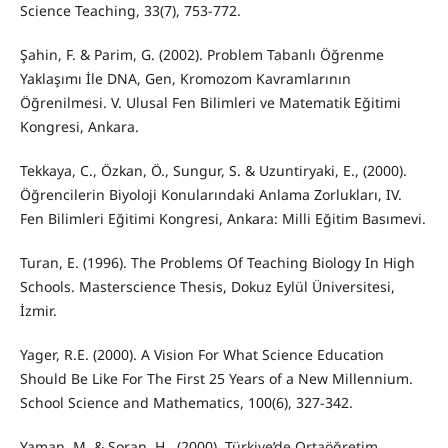
Science Teaching, 33(7), 753-772.
Şahin, F. & Parim, G. (2002). Problem Tabanlı Öğrenme
Yaklaşımı İle DNA, Gen, Kromozom Kavramlarının
Öğrenilmesi. V. Ulusal Fen Bilimleri ve Matematik Eğitimi
Kongresi, Ankara.
Tekkaya, C., Özkan, Ö., Sungur, S. & Uzuntiryaki, E., (2000).
Öğrencilerin Biyoloji Konularındaki Anlama Zorlukları, IV.
Fen Bilimleri Eğitimi Kongresi, Ankara: Milli Eğitim Basımevi.
Turan, E. (1996). The Problems Of Teaching Biology In High
Schools. Masterscience Thesis, Dokuz Eylül Üniversitesi,
İzmir.
Yager, R.E. (2000). A Vision For What Science Education
Should Be Like For The First 25 Years of a New Millennium.
School Science and Mathematics, 100(6), 327-342.
Yaman, M. & Soran, H., (2000). Türkiye’de Ortaöğretim