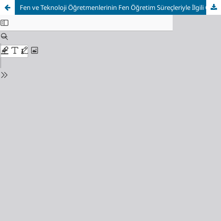
Fen ve Teknoloji Öğretmenlerinin Fen Öğretim Süreçleriyle İlgili Görüşlerinin 5E Modeli Açısından İncelenmesi