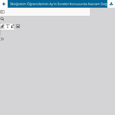
İlköğretim Öğrencilerinin Ay’ın Evreleri Konusunda Kavram Değişimlerinin İşbirliğine Dayalı Ortamda İncelenmesi